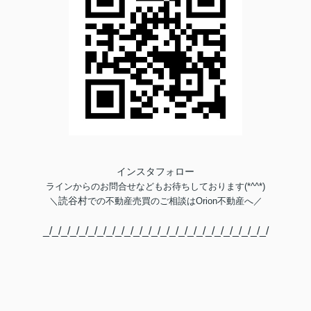
インスタフォロー
ラインからのお問合せなどもお待ちしております(*^^*)
読谷村
＼
での不動産売買のご相談は
Orion不動産へ／
_/_/_/_/_/_/_/_/_/_/_/_/_/_/_/_/_/_/_/_/_/_/_/_/_/