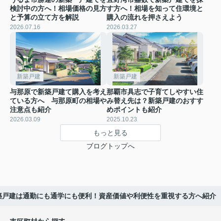
検討中の方へ！相場価格の見方
す方へ！相場を知って住環境と
と予算の立て方を解説
購入の流れを押さえよう
2026.07.16
2026.03.27
新築戸建
新築戸建
与那原で新築戸建て購入を考え
那覇市具志で子育てしやすい住
ている方へ 与那原町の相場や
み替え先は？新築戸建のおすす
注意点も紹介
めポイントも紹介
2026.03.09
2025.10.23
もっと見る
ブログトップへ
築戸建は通勤にも通学にも便利！資産価値や利便性を重視する方へ紹介
市区町村から探す