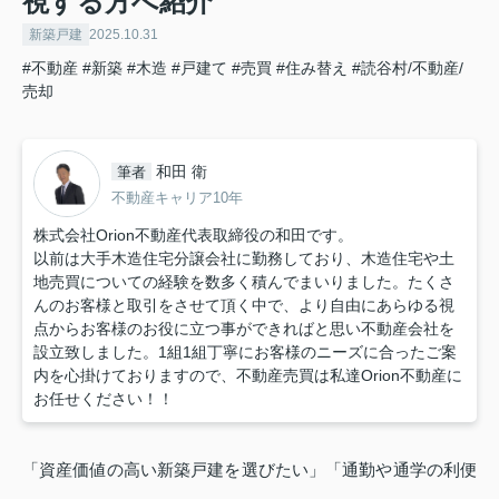
視する方へ紹介
新築戸建
2025.10.31
#不動産
#新築
#木造
#戸建て
#売買
#住み替え
#読谷村/不動産/
売却
和田 衛
筆者
不動産キャリア10年
株式会社Orion不動産代表取締役の和田です。
以前は大手木造住宅分譲会社に勤務しており、木造住宅や土
地売買についての経験を数多く積んでまいりました。たくさ
んのお客様と取引をさせて頂く中で、より自由にあらゆる視
点からお客様のお役に立つ事ができればと思い不動産会社を
設立致しました。1組1組丁寧にお客様のニーズに合ったご案
内を心掛けておりますので、不動産売買は私達Orion不動産に
お任せください！！
「資産価値の高い新築戸建を選びたい」「通勤や通学の利便