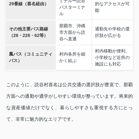
ミナル〜読谷
29番線（喜名経由）
的なアクセスが可
バスターミナ
能
ル
那覇市、沖縄
その他主要バス路線
通勤先や学校の選
市方面から読
（28・228・62等）
択肢が広がる
谷へ直通
村内移動が便利、
鳳バス（コミュニティ
村内各所を細
小学校など近所の
バス）
かく結ぶ
施設にも対応
このように、読谷村喜名は公共交通の選択肢が豊富で、那覇
方面への通勤や通学がしやすい環境が整っています。将来的
な資産価値だけでなく、暮らしやすさも重視する方にとっ
て、非常に魅力的なエリアです。