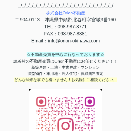
_/_/_/_/_/_/_/_/_/_/_/_/_/_/_/_/_/_/_/_/_/_/_/_/_/
株式会社
Orion
不動産
〒
904-0113
沖縄県中頭郡北谷町字宮城
3
番
160
TEL
：
098-987-8771
FAX
：
098-987-8881
Email
：
info@orion-okinawa.com
☆不動産売買を中心に行なっております☆
読谷村の不動産売買はOrion不動産にお任せください！！
新築戸建・土地・中古戸建・マンション
収益物件・軍用地・外人住宅・買取無料査定
どんな些細な事でも構いません！お気軽にご相談ください。