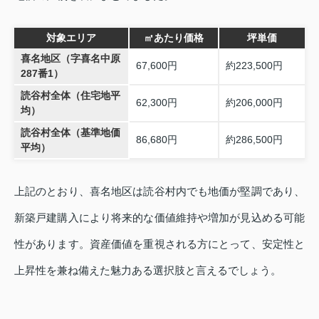
対象エリア
㎡あたり価格
坪単価
喜名地区（字喜名中原
67,600円
約223,500円
287番1）
読谷村全体（住宅地平
62,300円
約206,000円
均）
読谷村全体（基準地価
86,680円
約286,500円
平均）
上記のとおり、喜名地区は読谷村内でも地価が堅調であり、
新築戸建購入により将来的な価値維持や増加が見込める可能
性があります。資産価値を重視される方にとって、安定性と
上昇性を兼ね備えた魅力ある選択肢と言えるでしょう。