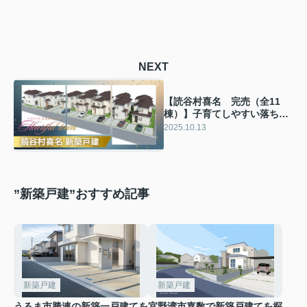
NEXT
【読谷村喜名 完売（全11
棟）】子育てしやすい落ち着
いた住環境に新築戸建出まし
2025.10.13
た！
”新築戸建”おすすめ記事
新築戸建
新築戸建
うるま市勝連の新築一戸建てを
宜野湾市嘉数で新築戸建てを探