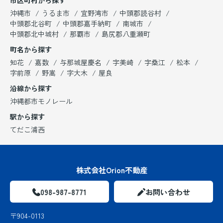
沖縄市
うるま市
宜野湾市
中頭郡読谷村
中頭郡北谷町
中頭郡嘉手納町
南城市
中頭郡北中城村
那覇市
島尻郡八重瀬町
町名から探す
知花
嘉数
与那城屋慶名
字美崎
字桑江
松本
字前原
野嵩
字大木
屋良
沿線から探す
沖縄都市モノレール
駅から探す
てだこ浦西
株式会社Orion不動産
098-987-8771
お問い合わせ
〒904-0113