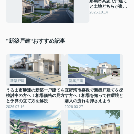
那覇市具志で戸建て
と土地どちらが良
い？比較して購入時
2025.10.14
の注意点も解説
”新築戸建”おすすめ記事
新築戸建
新築戸建
うるま市勝連の新築一戸建てを
宜野湾市嘉数で新築戸建てを探
検討中の方へ！相場価格の見方
す方へ！相場を知って住環境と
と予算の立て方を解説
購入の流れを押さえよう
2026.07.16
2026.03.27