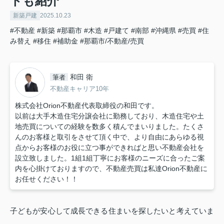
トも紹介
新築戸建
2025.10.23
#不動産
#新築
#那覇市
#木造
#戸建て
#南部
#沖縄県
#売買
#住
み替え
#移住
#補助金
#那覇市/不動産/売買
和田 衛
筆者
不動産キャリア10年
株式会社Orion不動産代表取締役の和田です。
以前は大手木造住宅分譲会社に勤務しており、木造住宅や土
地売買についての経験を数多く積んでまいりました。たくさ
んのお客様と取引をさせて頂く中で、より自由にあらゆる視
点からお客様のお役に立つ事ができればと思い不動産会社を
設立致しました。1組1組丁寧にお客様のニーズに合ったご案
内を心掛けておりますので、不動産売買は私達Orion不動産に
お任せください！！
子どもが安心して成長できる住まいを探したいと考えていま