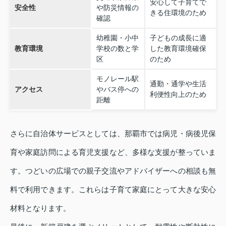
安心して子育てで
安全性
や防災情報の
きる住環境のため
確認
幼稚園・小中
子どもの成長に適
教育環境
学校の数と学
した教育環境確保
区
のため
モノレール駅
通勤・通学や生活
アクセス
やバス停への
利便性向上のため
距離
さらに自治体サービスとしては、那覇市では病児・病後児保
育や家庭訪問による育児支援など、多様な支援が整っていま
す。つどいの広場での親子交流やアドバイザーへの相談も無
料で利用できます。これらは子育て家庭にとって大きな安心
材料となります。