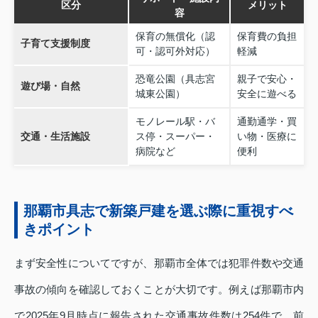
区分
メリット
容
保育の無償化（認
保育費の負担
子育て支援制度
可・認可外対応）
軽減
恐竜公園（具志宮
親子で安心・
遊び場・自然
城東公園）
安全に遊べる
モノレール駅・バ
通勤通学・買
交通・生活施設
ス停・スーパー・
い物・医療に
病院など
便利
那覇市具志で新築戸建を選ぶ際に重視すべ
きポイント
まず安全性についてですが、那覇市全体では犯罪件数や交通
事故の傾向を確認しておくことが大切です。例えば那覇市内
で2025年9月時点に報告された交通事故件数は254件で、前