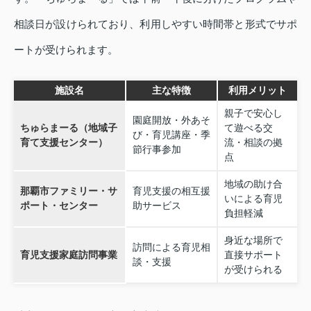
相談日が設けられており、利用しやすい時間帯と形式でサポ
ートが受けられます。
施設名
主な特徴
利用メリット
親子で安心し
園庭開放・外あそ
ちゅらまーる（地域子
て遊べる交
び・育児講座・季
育て支援センター）
流・相談の拠
節行事参加
点
地域の助け合
那覇市ファミリー・サ
育児支援の相互援
いによる育児
ポート・センター
助サービス
負担軽減
身近な場所で
訪問による育児相
育児支援家庭訪問事業
直接サポート
談・支援
が受けられる