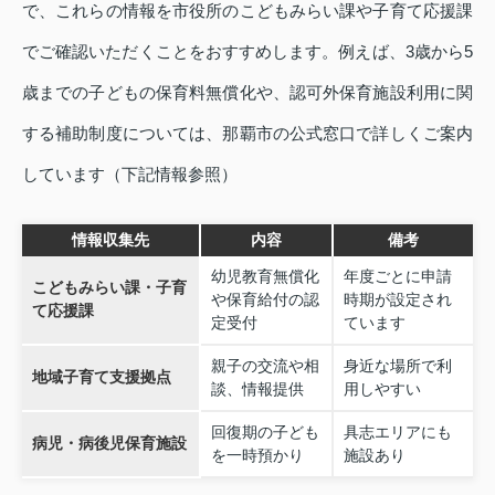
で、これらの情報を市役所のこどもみらい課や子育て応援課
でご確認いただくことをおすすめします。例えば、3歳から5
歳までの子どもの保育料無償化や、認可外保育施設利用に関
する補助制度については、那覇市の公式窓口で詳しくご案内
しています（下記情報参照）
情報収集先
内容
備考
幼児教育無償化
年度ごとに申請
こどもみらい課・子育
や保育給付の認
時期が設定され
て応援課
定受付
ています
親子の交流や相
身近な場所で利
地域子育て支援拠点
談、情報提供
用しやすい
回復期の子ども
具志エリアにも
病児・病後児保育施設
を一時預かり
施設あり