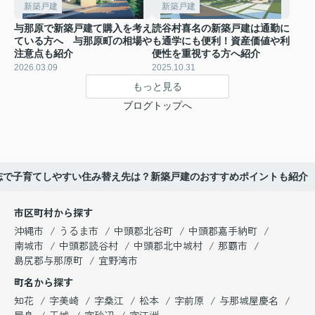
新築戸建
新築戸建
与那原で新築戸建て購入を考え
読谷村喜名の新築戸建は通勤に
ている方へ 与那原町の相場や
も通学にも便利！資産価値や利
注意点も紹介
便性を重視する方へ紹介
2026.03.09
2025.10.31
もっと見る
ブログトップへ
志で子育てしやすい住み替え先は？新築戸建のおすすめポイントも紹介
市区町村から探す
沖縄市
うるま市
中頭郡北谷町
中頭郡嘉手納町
南城市
中頭郡読谷村
中頭郡北中城村
那覇市
島尻郡与那原町
宜野湾市
町名から探す
知花
字美崎
字桑江
松本
字前原
与那城屋慶名
屋良
玉城
字砂辺
字江洲