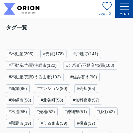
お気に入り
MENU
タグ一覧
#不動産(205)
#売買(178)
#戸建て(141)
#不動産/売買/沖縄市(122)
#北谷町/不動産/売買(108)
#不動産/売買/うるま市(102)
#住み替え(96)
#新築(96)
#マンション(90)
#売却(65)
#沖縄市(58)
#北谷町(58)
#無料査定(57)
#木造(55)
#売地(52)
#沖縄県(51)
#移住(42)
#那覇市(39)
#うるま市(39)
#投資(37)