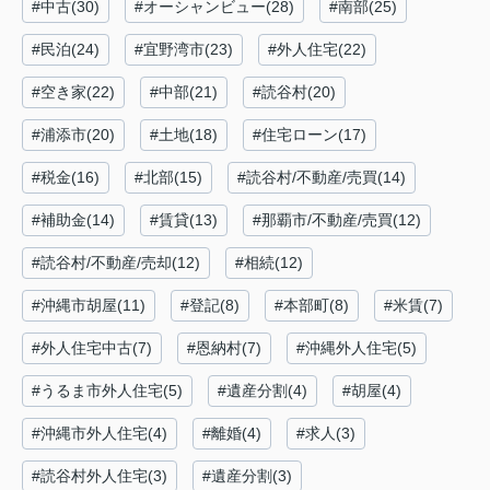
#中古(30)
#オーシャンビュー(28)
#南部(25)
#民泊(24)
#宜野湾市(23)
#外人住宅(22)
#空き家(22)
#中部(21)
#読谷村(20)
#浦添市(20)
#土地(18)
#住宅ローン(17)
#税金(16)
#北部(15)
#読谷村/不動産/売買(14)
#補助金(14)
#賃貸(13)
#那覇市/不動産/売買(12)
#読谷村/不動産/売却(12)
#相続(12)
#沖縄市胡屋(11)
#登記(8)
#本部町(8)
#米賃(7)
#外人住宅中古(7)
#恩納村(7)
#沖縄外人住宅(5)
#うるま市外人住宅(5)
#遺産分割(4)
#胡屋(4)
#沖縄市外人住宅(4)
#離婚(4)
#求人(3)
#読谷村外人住宅(3)
#遺産分割(3)