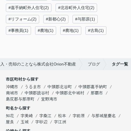
#嘉手納町外人住宅(2)
#北谷町外人住宅(2)
#リフォーム(2)
#新都心(2)
#与那原(1)
#事務員(1)
#農地(1)
#農地(1)
#古島(1)
・売却のことなら株式会社Orion不動産
ブログ
タグ一覧
市区町村から探す
沖縄市
うるま市
中頭郡北谷町
中頭郡嘉手納町
南城市
中頭郡読谷村
中頭郡北中城村
那覇市
島尻郡与那原町
宜野湾市
町名から探す
知花
字美崎
字桑江
松本
字前原
与那城屋慶名
屋良
玉城
字砂辺
字江洲
沿線から探す