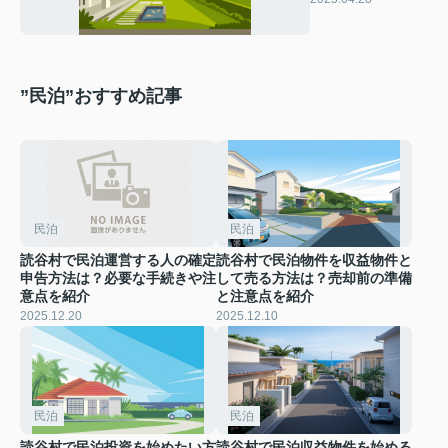
本をご紹介
”民泊”おすすめ記事
民泊
民泊
読谷村で民泊運営する人の確定
読谷村で民泊物件を収益物件と
申告方法は？必要な手続きや注
して売る方法は？売却前の準備
意点を紹介
と注意点を紹介
2025.12.20
2025.12.10
民泊
民泊
読谷村で民泊投資を始めたい方
読谷村で民泊収益物件を始める