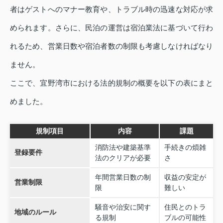
者はゲストへのマナー教育や、トラブル時の迅速な対応が求
められます。さらに、民泊の運営は宿泊業法に基づいて行わ
れるため、営業日数や宿泊者数の制限も考慮しなければなり
ません。
ここで、宜野湾市における法的規制の概要を以下の表にまと
めました。
規制項目
内容
課題
消防法や建築基準
手続きの煩雑
登録要件
法のクリアが必要
さ
年間営業日数の制
収益の安定が
営業制限
限
難しい
騒音や治安に関す
住民とのトラ
地域のルール
る規制
ブルの可能性