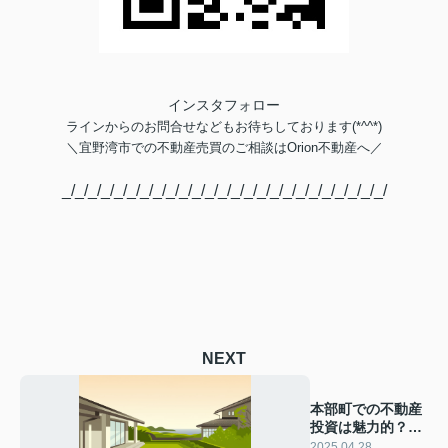
インスタフォロー
ラインからのお問合せなどもお待ちしております(*^^*)
＼
宜野湾市での不動産売買のご相談は
Orion不動産へ／
_/_/_/_/_/_/_/_/_/_/_/_/_/_/_/_/_/_/_/_/_/_/_/_/_/
NEXT
本部町での不動産
投資は魅力的？民
泊初心者向けの基
2025.04.28