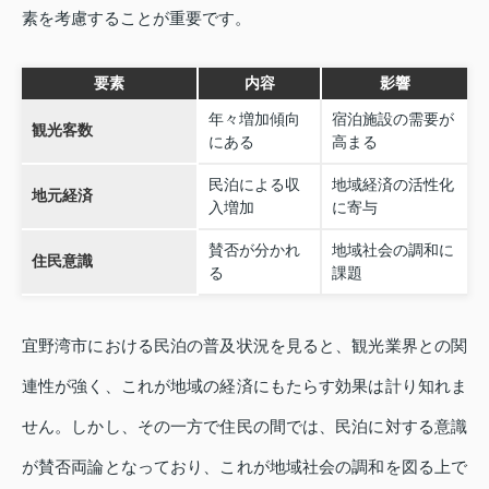
素を考慮することが重要です。
要素
内容
影響
年々増加傾向
宿泊施設の需要が
観光客数
にある
高まる
民泊による収
地域経済の活性化
地元経済
入増加
に寄与
賛否が分かれ
地域社会の調和に
住民意識
る
課題
宜野湾市における民泊の普及状況を見ると、観光業界との関
連性が強く、これが地域の経済にもたらす効果は計り知れま
せん。しかし、その一方で住民の間では、民泊に対する意識
が賛否両論となっており、これが地域社会の調和を図る上で