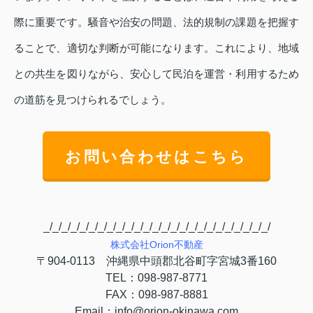
際に重要です。騒音や治安の問題、法的規制の課題を把握す
ることで、適切な判断が可能になります。これにより、地域
との共生を図りながら、安心して民泊を運営・利用するため
の道筋を見つけられるでしょう。
お問い合わせはこちら
_/_/_/_/_/_/_/_/_/_/_/_/_/_/_/_/_/_/_/_/_/_/_/_/_/
株式会社
Orion
不動産
〒
904-0113
沖縄県中頭郡北谷町字宮城
3
番
160
TEL
：
098-987-8771
FAX
：
098-987-8881
Email
：
info@orion-okinawa.com