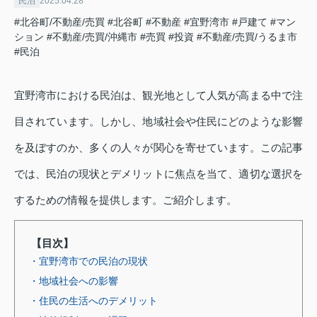
民泊
2025.04.28
#北谷町/不動産/売買
#北谷町
#不動産
#宜野湾市
#戸建て
#マン
ション
#不動産/売買/沖縄市
#売買
#投資
#不動産/売買/うるま市
#民泊
宜野湾市における民泊は、観光地として人気が高まる中で注
目されています。しかし、地域社会や住民にどのような影響
を及ぼすのか、多くの人々が関心を寄せています。この記事
では、民泊の現状とデメリットに焦点を当て、適切な選択を
するための情報を提供します。ご紹介します。
【目次】
・宜野湾市での民泊の現状
・地域社会への影響
・住民の生活へのデメリット