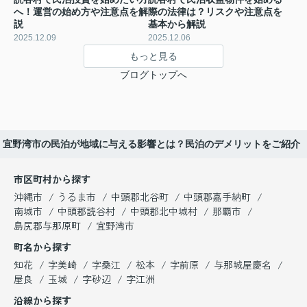
へ！運営の始め方や注意点を解
際の法律は？リスクや注意点を
説
基本から解説
2025.12.09
2025.12.06
もっと見る
ブログトップへ
宜野湾市の民泊が地域に与える影響とは？民泊のデメリットをご紹介
市区町村から探す
沖縄市
うるま市
中頭郡北谷町
中頭郡嘉手納町
南城市
中頭郡読谷村
中頭郡北中城村
那覇市
島尻郡与那原町
宜野湾市
町名から探す
知花
字美崎
字桑江
松本
字前原
与那城屋慶名
屋良
玉城
字砂辺
字江洲
沿線から探す