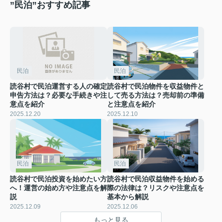
”民泊”おすすめ記事
民泊
民泊
読谷村で民泊運営する人の確定
読谷村で民泊物件を収益物件と
申告方法は？必要な手続きや注
して売る方法は？売却前の準備
意点を紹介
と注意点を紹介
2025.12.20
2025.12.10
民泊
民泊
読谷村で民泊投資を始めたい方
読谷村で民泊収益物件を始める
へ！運営の始め方や注意点を解
際の法律は？リスクや注意点を
説
基本から解説
2025.12.09
2025.12.06
もっと見る