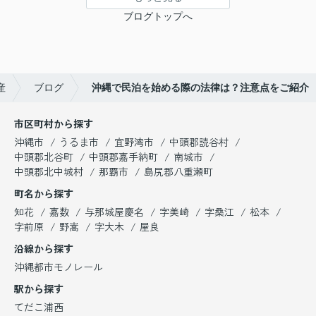
ブログトップへ
産
ブログ
沖縄で民泊を始める際の法律は？注意点をご紹介
市区町村から探す
沖縄市
うるま市
宜野湾市
中頭郡読谷村
中頭郡北谷町
中頭郡嘉手納町
南城市
中頭郡北中城村
那覇市
島尻郡八重瀬町
町名から探す
知花
嘉数
与那城屋慶名
字美崎
字桑江
松本
字前原
野嵩
字大木
屋良
沿線から探す
沖縄都市モノレール
駅から探す
てだこ浦西