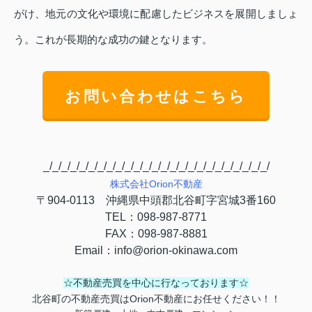
がけ、地元の文化や環境に配慮したビジネスを展開しましょ
う。これが長期的な成功の鍵となります。
お問い合わせはこちら
_/_/_/_/_/_/_/_/_/_/_/_/_/_/_/_/_/_/_/_/_/_/_/_/_/
株式会社
Orion
不動産
〒
904-0113
沖縄県中頭郡北谷町字宮城
3
番
160
TEL
：
098-987-8771
FAX
：
098-987-8881
Email
：
info@orion-okinawa.com
☆不動産売買を中心に行なっております☆
北谷町の不動産売買はOrion不動産にお任せください！！