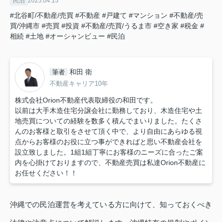
民泊
2025.04.15
#北谷町/不動産/売買
#不動産
#戸建て
#マンション
#不動産/売
買/沖縄市
#売買
#投資
#不動産/売買/うるま市
#空き家
#税金
#
相続
#土地
#オーシャンビュー
#民泊
和田 衛
筆者
不動産キャリア10年
株式会社Orion不動産代表取締役の和田です。
以前は大手木造住宅分譲会社に勤務しており、木造住宅や土
地売買についての経験を数多く積んでまいりました。たくさ
んのお客様と取引をさせて頂く中で、より自由にあらゆる視
点からお客様のお役に立つ事ができればと思い不動産会社を
設立致しました。1組1組丁寧にお客様のニーズに合ったご案
内を心掛けておりますので、不動産売買は私達Orion不動産に
お任せください！！
沖縄での民泊運営を考えている方に向けて、知っておくべき