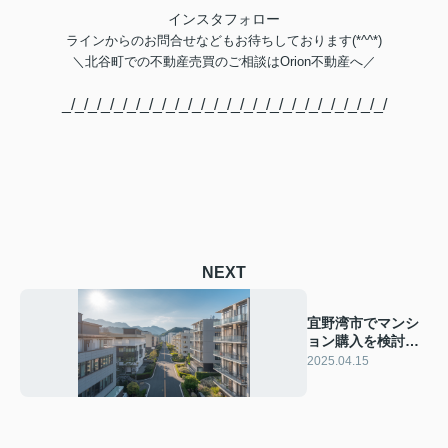
インスタフォロー
ラインからのお問合せなどもお待ちしております(*^^*)
＼
北谷町での不動産売買のご相談は
Orion不動産へ／
_/_/_/_/_/_/_/_/_/_/_/_/_/_/_/_/_/_/_/_/_/_/_/_/_/
NEXT
宜野湾市でマンシ
ョン購入を検討
中？メリットとデ
2025.04.15
メリットを解説