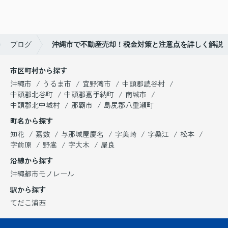
ブログ
沖縄市で不動産売却！税金対策と注意点を詳しく解説
市区町村から探す
沖縄市
うるま市
宜野湾市
中頭郡読谷村
中頭郡北谷町
中頭郡嘉手納町
南城市
中頭郡北中城村
那覇市
島尻郡八重瀬町
町名から探す
知花
嘉数
与那城屋慶名
字美崎
字桑江
松本
字前原
野嵩
字大木
屋良
沿線から探す
沖縄都市モノレール
駅から探す
てだこ浦西