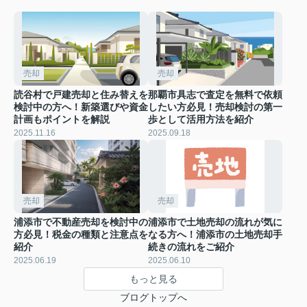
売却
売却
読谷村で戸建売却と住み替えを
那覇市具志で査定を無料で依頼
検討中の方へ！新築選びや資金
したい方必見！売却検討の第一
計画もポイントを解説
歩として活用方法を紹介
2025.11.16
2025.09.18
売却
売却
浦添市で不動産売却を検討中の
浦添市で土地売却の流れが気に
方必見！税金の種類と注意点を
なる方へ！浦添市の土地売却手
紹介
続きの流れをご紹介
2025.06.19
2025.06.10
もっと見る
ブログトップへ