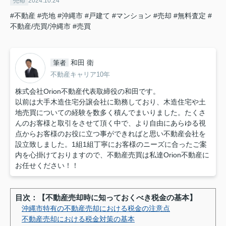
売却
2024.10.24
#不動産
#売地
#沖縄市
#戸建て
#マンション
#売却
#無料査定
#
不動産/売買/沖縄市
#売買
和田 衛
筆者
不動産キャリア10年
株式会社Orion不動産代表取締役の和田です。
以前は大手木造住宅分譲会社に勤務しており、木造住宅や土
地売買についての経験を数多く積んでまいりました。たくさ
んのお客様と取引をさせて頂く中で、より自由にあらゆる視
点からお客様のお役に立つ事ができればと思い不動産会社を
設立致しました。1組1組丁寧にお客様のニーズに合ったご案
内を心掛けておりますので、不動産売買は私達Orion不動産に
お任せください！！
目次：【不動産売却時に知っておくべき税金の基本】
沖縄市特有の不動産売却における税金の注意点
不動産売却における税金対策の基本