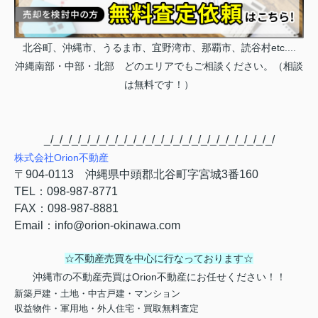
北谷町、沖縄市、うるま市、宜野湾市、那覇市、読谷村etc....
沖縄南部・中部・北部 どのエリアでもご相談ください。（相談
は無料です！）
_/_/_/_/_/_/_/_/_/_/_/_/_/_/_/_/_/_/_/_/_/_/_/_/_/
株式会社
Orion
不動産
〒
904-0113
沖縄県中頭郡北谷町字宮城
3
番
160
TEL
：
098-987-8771
FAX
：
098-987-8881
Email
：
info@orion-okinawa.com
☆不動産売買を中心に行なっております☆
沖縄市の不動産売買はOrion不動産にお任せください！！
新築戸建・土地・中古戸建・マンション
収益物件・軍用地・外人住宅・買取無料査定