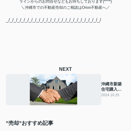
ラインからのお問合せなどもお待ちしております(*^^*)
＼
沖縄市での不動産売却のご相談は
Orion不動産へ／
_/_/_/_/_/_/_/_/_/_/_/_/_/_/_/_/_/_/_/_/_/_/_/_/_/
NEXT
沖縄市新築
住宅購入手
続き完全ガ
2024.10.25
イド！
”売却”おすすめ記事