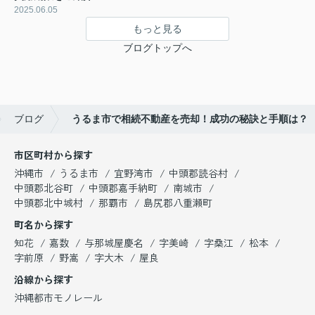
2025.06.05
もっと見る
ブログトップへ
ブログ
うるま市で相続不動産を売却！成功の秘訣と手順は？
市区町村から探す
沖縄市
うるま市
宜野湾市
中頭郡読谷村
中頭郡北谷町
中頭郡嘉手納町
南城市
中頭郡北中城村
那覇市
島尻郡八重瀬町
町名から探す
知花
嘉数
与那城屋慶名
字美崎
字桑江
松本
字前原
野嵩
字大木
屋良
沿線から探す
沖縄都市モノレール