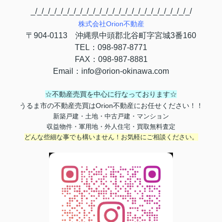
_/_/_/_/_/_/_/_/_/_/_/_/_/_/_/_/_/_/_/_/_/_/_/_/_/
株式会社
Orion
不動産
〒
904-0113
沖縄県中頭郡北谷町字宮城
3
番
160
TEL
：
098-987-8771
FAX
：
098-987-8881
Email
：
info@orion-okinawa.com
☆不動産売買を中心に行なっております☆
うるま市の不動産売買はOrion不動産にお任せください！！
新築戸建・土地・中古戸建・マンション
収益物件・軍用地・外人住宅・買取無料査定
どんな些細な事でも構いません！お気軽にご相談ください。