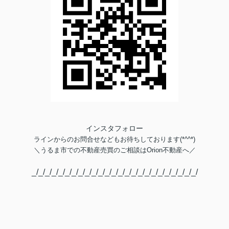
インスタフォロー
ラインからのお問合せなどもお待ちしております(*^^*)
＼
うるま市での不動産売買のご相談は
Orion不動産へ／
_/_/_/_/_/_/_/_/_/_/_/_/_/_/_/_/_/_/_/_/_/_/_/_/_/