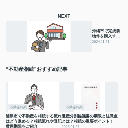
NEXT
沖縄市で完成前
物件を購入する
際の重要ポイン
2024.11.21
トとは！
”不動産相続”おすすめ記事
不動産相続
不動産相続
浦添市で不動産を相続する流れ
遺産分割協議書の期限と注意点
はどう進める？相続流れや登記
とは？相続の重要ポイント！
費用期限をご紹介
2025.01.27