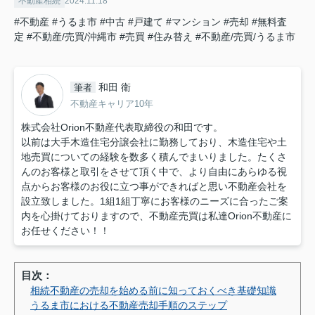
不動産相続
2024.11.18
#不動産
#うるま市
#中古
#戸建て
#マンション
#売却
#無料査
定
#不動産/売買/沖縄市
#売買
#住み替え
#不動産/売買/うるま市
和田 衛
筆者
不動産キャリア10年
株式会社Orion不動産代表取締役の和田です。
以前は大手木造住宅分譲会社に勤務しており、木造住宅や土
地売買についての経験を数多く積んでまいりました。たくさ
んのお客様と取引をさせて頂く中で、より自由にあらゆる視
点からお客様のお役に立つ事ができればと思い不動産会社を
設立致しました。1組1組丁寧にお客様のニーズに合ったご案
内を心掛けておりますので、不動産売買は私達Orion不動産に
お任せください！！
目次：
相続不動産の売却を始める前に知っておくべき基礎知識
うるま市における不動産売却手順のステップ