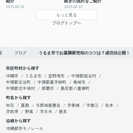
紹介
続きの流れをご紹介
2025.06.19
2025.06.10
もっと見る
ブログトップへ
産
ブログ
うるま市でお墓隣家売却のコツは？成功法公開！
市区町村から探す
沖縄市
うるま市
宜野湾市
中頭郡読谷村
中頭郡北谷町
中頭郡嘉手納町
南城市
中頭郡北中城村
那覇市
島尻郡八重瀬町
町名から探す
知花
嘉数
与那城屋慶名
字美崎
字桑江
松本
字前原
野嵩
字大木
屋良
沿線から探す
沖縄都市モノレール