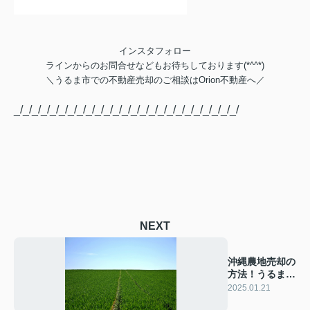
インスタフォロー
ラインからのお問合せなどもお待ちしております(*^^*)
＼
うるま市での不動産売却のご相談は
Orion不動産へ／
_/_/_/_/_/_/_/_/_/_/_/_/_/_/_/_/_/_/_/_/_/_/_/_/_/
NEXT
沖縄農地売却の
方法！うるま市
で成功する秘訣
2025.01.21
は？