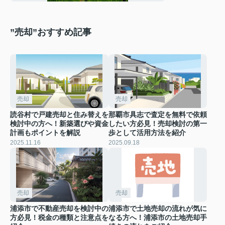
”売却”おすすめ記事
売却
売却
読谷村で戸建売却と住み替えを
那覇市具志で査定を無料で依頼
検討中の方へ！新築選びや資金
したい方必見！売却検討の第一
計画もポイントを解説
歩として活用方法を紹介
2025.11.16
2025.09.18
売却
売却
浦添市で不動産売却を検討中の
浦添市で土地売却の流れが気に
方必見！税金の種類と注意点を
なる方へ！浦添市の土地売却手