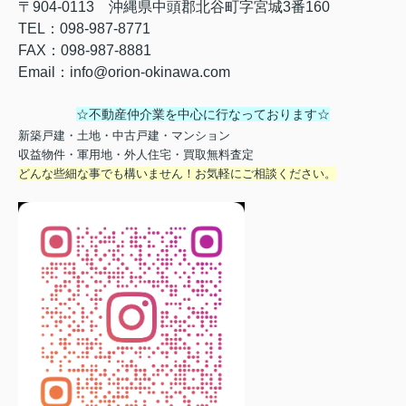
〒
904-0113
沖縄県中頭郡北谷町字宮城
3
番
160
TEL
：
098-987-8771
FAX
：
098-987-8881
Email
：
info@orion-okinawa.com
☆不動産仲介業を中心に行なっております☆
新築戸建・土地・中古戸建・マンション
収益物件・軍用地・外人住宅・買取無料査定
どんな些細な事でも構いません！お気軽にご相談ください。