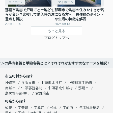
マイホーム
マイホーム
那覇市具志で戸建てと土地どち
那覇市で具志の住みやすさが気
らが良い？比較して購入時の注
になる方へ！移住前のポイント
意点も解説
や生活の特徴を解説
2025.10.14
2025.09.13
もっと見る
ブログトップへ
ーンの共有名義と単独名義とは？それぞれがおすすめなケースを解説！
市区町村から探す
沖縄市
うるま市
中頭郡北谷町
中頭郡嘉手納町
南城市
中頭郡読谷村
中頭郡北中城村
那覇市
島尻郡与那原町
宜野湾市
町名から探す
知花
字美崎
字桑江
松本
字前原
与那城屋慶名
屋良
玉城
字砂辺
字江洲