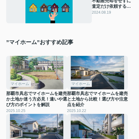
不動産売却をせずに
査定だけ依頼するこ
とは可能？査定だけ
2024.08.19
の注意点を解説
”マイホーム”おすすめ記事
マイホーム
マイホーム
那覇市具志でマイホームを建売
那覇市具志でマイホームを建売
か土地か迷う方必見！違いや選
と土地から比較！選び方や注意
び方のポイントを解説
点を紹介
2025.10.25
2025.10.22