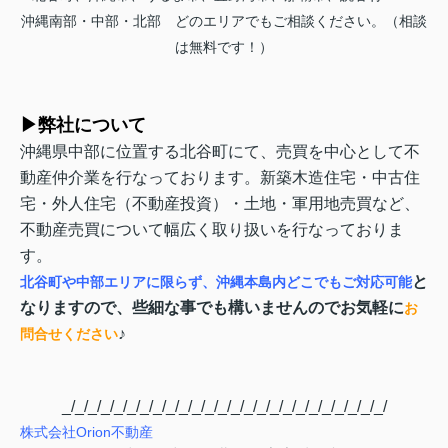
沖縄南部・中部・北部 どのエリアでもご相談ください。（相談
は無料です！）
▶弊社について
沖縄県中部に位置する北谷町にて、売買を中心として不
動産仲介業を行なっております。新築木造住宅・中古住
宅・外人住宅（不動産投資）・土地・軍用地売買など、
不動産売買について幅広く取り扱いを行なっておりま
す。
と
北谷町や中部エリアに限らず、沖縄本島内どこでもご対応可能
なりますので、些細な事でも構いませんのでお気軽に
お
♪
問合せください
_/_/_/_/_/_/_/_/_/_/_/_/_/_/_/_/_/_/_/_/_/_/_/_/_/
株式会社
Orion
不動産