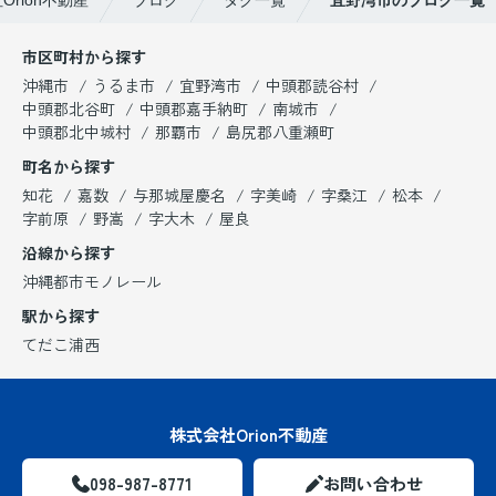
市区町村から探す
沖縄市
うるま市
宜野湾市
中頭郡読谷村
中頭郡北谷町
中頭郡嘉手納町
南城市
中頭郡北中城村
那覇市
島尻郡八重瀬町
町名から探す
知花
嘉数
与那城屋慶名
字美崎
字桑江
松本
字前原
野嵩
字大木
屋良
沿線から探す
沖縄都市モノレール
駅から探す
てだこ浦西
株式会社Orion不動産
098-987-8771
お問い合わせ