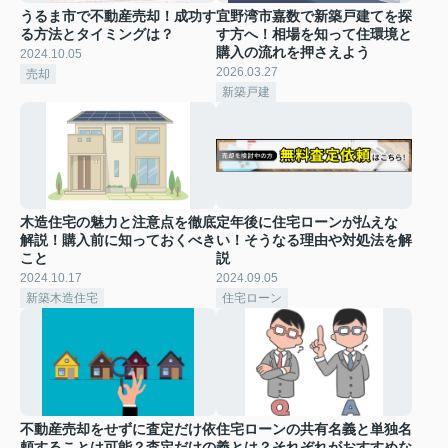
うるま市で不動産売却！成功す
宜野湾市嘉数で新築戸建てを探
る方法とタイミングは？
す方へ！相場を知って住環境と
購入の流れを押さえよう
2024.10.05
2026.03.27
売却
新築戸建
木造住宅の魅力と注意点を徹底
定年後に住宅ローンが払えな
解説！購入前に知っておくべき
い！そうなる理由や対処法を解
こと
説
2024.10.17
2024.09.05
新築木造住宅
住宅ローン
不動産売却をせずに査定だけ依
住宅ローンの共有名義と単独名
頼することは可能？査定だけの
義とは？それぞれがおすすめな