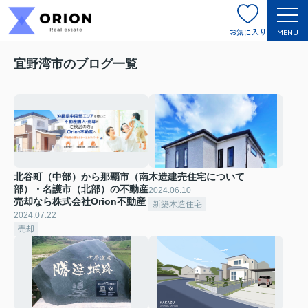
お気に入り
MENU
宜野湾市のブログ一覧
北谷町（中部）から那覇市（南
木造建売住宅について
部）・名護市（北部）の不動産
2024.06.10
売却なら株式会社Orion不動産
新築木造住宅
2024.07.22
売却