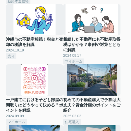
新築木造住宅
沖縄市の不動産相続！税金と売
相続した不動産にも不動産取得
却の秘訣を解説
税はかかる？事例や対策ととも
に解説
2024.10.19
2024.09.17
売却
マイホーム
一戸建てにおける子ども部屋の
初めての不動産購入で予算は大
間取りはどうやって決める？ポ
丈夫？資金計画のポイントをご
イントを解説
紹介
2024.09.09
2025.02.03
マイホーム
住宅購入