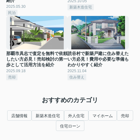
紹介
2025.10.05
2025.05.30
新築木造住宅
民泊
那覇市具志で査定を無料で依頼
読谷村で新築戸建に住み替えた
したい方必見！売却検討の第一
い方必見！費用や必要な準備も
歩として活用方法を紹介
わかりやすく紹介
2025.09.18
2025.11.04
売却
住み替え
おすすめのカテゴリ
店舗情報
新築木造住宅
外人住宅
マイホーム
売却
住宅ローン