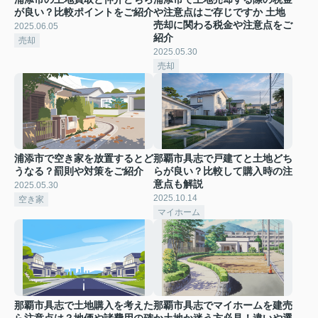
が良い？比較ポイントをご紹介
や注意点はご存じですか 土地
売却に関わる税金や注意点をご
2025.06.05
紹介
売却
2025.05.30
売却
浦添市で空き家を放置するとど
那覇市具志で戸建てと土地どち
うなる？罰則や対策をご紹介
らが良い？比較して購入時の注
意点も解説
2025.05.30
2025.10.14
空き家
マイホーム
那覇市具志で土地購入を考えた
那覇市具志でマイホームを建売
ら注意点は？地価や諸費用の確
か土地か迷う方必見！違いや選