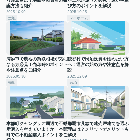
認方法も紹介
び方のポイントを解説
2025.10.09
2025.10.25
土地
マイホーム
浦添市で農地の買取相場が気に
読谷村で民泊投資を始めたい方
なる方必見！売却時のポイント
へ！運営の始め方や注意点を解
や注意点をご紹介
説
2025.05.30
2025.12.09
売却
民泊
本部町ジャングリア周辺で不動
那覇市具志で建売戸建てを選ぶ
産購入を考えていますか 本部
理由は？メリットデメリットも
町での不動産購入ポイントをご
解説