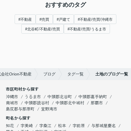
おすすめのタグ
#不動産
#売買
#戸建て
#不動産/売買/沖縄市
#北谷町/不動産/売買
#不動産/売買/うるま市
社Orion不動産
ブログ
タグ一覧
土地のブログ一覧
市区町村から探す
沖縄市
うるま市
中頭郡北谷町
中頭郡嘉手納町
南城市
中頭郡読谷村
中頭郡北中城村
那覇市
島尻郡与那原町
宜野湾市
町名から探す
知花
字美崎
字桑江
松本
字前原
与那城屋慶名