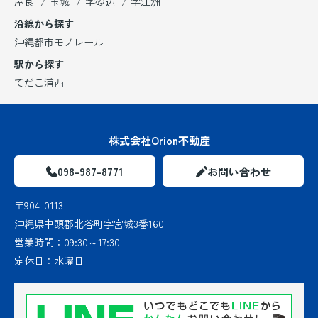
屋良
玉城
字砂辺
字江洲
沿線から探す
沖縄都市モノレール
駅から探す
てだこ浦西
株式会社Orion不動産
098-987-8771
お問い合わせ
〒904-0113
沖縄県中頭郡北谷町字宮城3番160
営業時間：
09:30～17:30
定休日：
水曜日